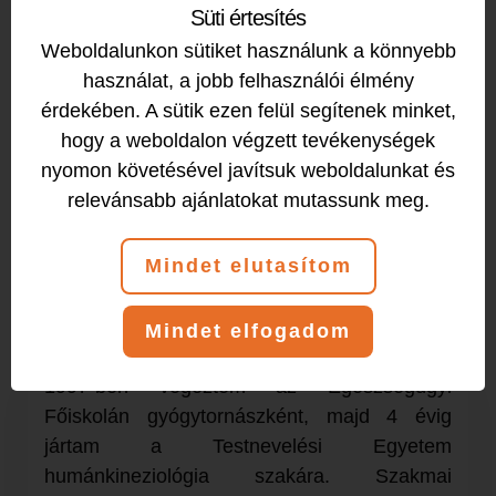
Süti értesítés
Weboldalunkon sütiket használunk a könnyebb
használat, a jobb felhasználói élmény
érdekében. A sütik ezen felül segítenek minket,
hogy a weboldalon végzett tevékenységek
nyomon követésével javítsuk weboldalunkat és
relevánsabb ajánlatokat mutassunk meg.
06309651680
vera.verebely@gmail.com
Mindet elutasítom
Mindet elfogadom
1997-ben végeztem az Egészségügyi
Főiskolán gyógytornászként, majd 4 évig
jártam a Testnevelési Egyetem
humánkineziológia szakára. Szakmai