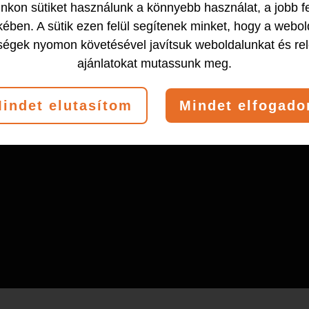
kon sütiket használunk a könnyebb használat, a jobb f
ike 600 – kerékp
ében. A sütik ezen felül segítenek minket, hogy a webol
ségek nyomon követésével javítsuk weboldalunkat és re
ajánlatokat mutassunk meg.
2018-10-26
by
indet elutasítom
Mindet elfogad