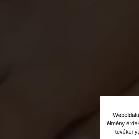
Weboldalun
élmény érdek
tevékeny