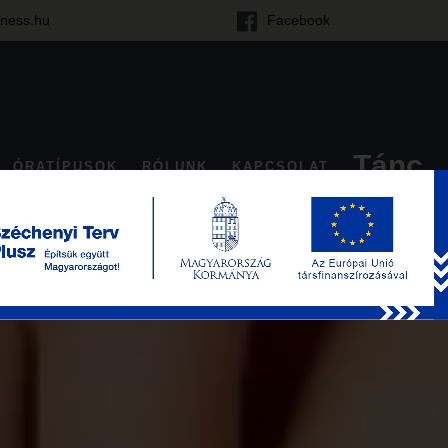
tness.hu
Facebook
Tánc
ÓRATÍPUSOK
RÓLUNK
KAPCSOLAT