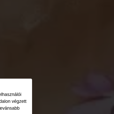
elhasználói
dalon végzett
levánsabb