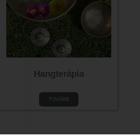
Hangterápia
TOVÁBB