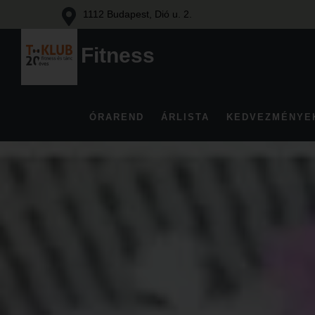
1112 Budapest, Dió u. 2.
Fitness
Fitness
és
tánc
ÓRAREND
ÁRLISTA
KEDVEZMÉNYE
Budán
Skip
to
content