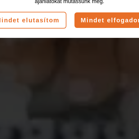
ajánlatokat mutassunk meg.
indet elutasítom
Mindet elfogad