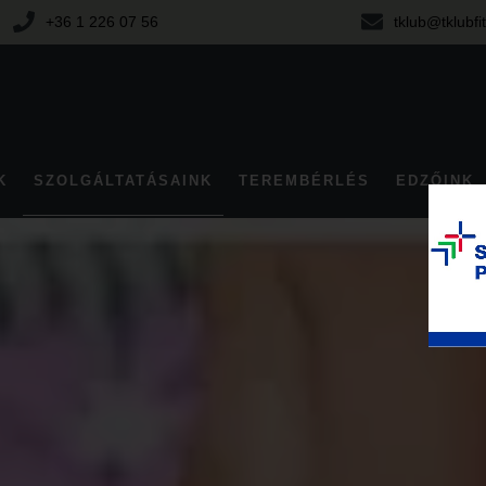
+36 1 226 07 56
tklub@tklubfi
K
SZOLGÁLTATÁSAINK
TEREMBÉRLÉS
EDZŐINK