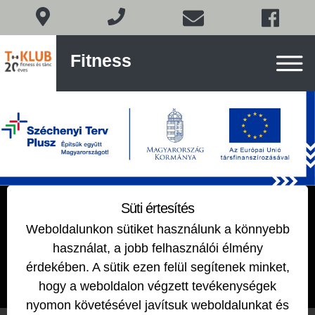
Fitness
Fitness
és
tánc
Budán
Skip
to
content
Chestpress – mellgép
Süti értesítés
Weboldalunkon sütiket használunk a könnyebb
2018-10-26
by
használat, a jobb felhasználói élmény
érdekében. A sütik ezen felül segítenek minket,
hogy a weboldalon végzett tevékenységek
nyomon követésével javítsuk weboldalunkat és