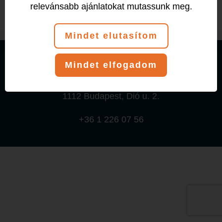
relevánsabb ajánlatokat mutassunk meg.
Mindet elutasítom
© 2026 T-Klub Fitness és Tánciskola
Mindet elfogadom
Adatkezelési tájékoztató
1112 Budapest, Dió u. 2.
+36 1 226 07 56