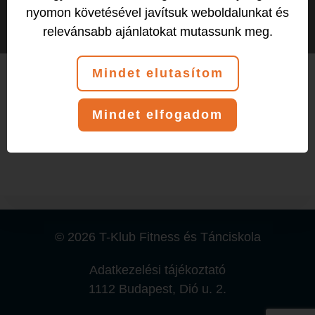
nyomon követésével javítsuk weboldalunkat és
relevánsabb ajánlatokat mutassunk meg.
Mindet elutasítom
Köszöntjük új edzőnket, Vivit!
Mindet elfogadom
Elérhetőségeit és bemutatkozását megtaláljátok az
edzőink fül alatt.
© 2026 T-Klub Fitness és Tánciskola
Adatkezelési tájékoztató
1112 Budapest, Dió u. 2.