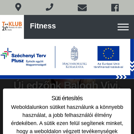
Fitness
Fitness
és
tánc
Budán
Skip
to
content
Új edzőnk Balogh Vivi,
pre- és posztnatális
Süti értesítés
Weboldalunkon sütiket használunk a könnyebb
tréner
használat, a jobb felhasználói élmény
érdekében. A sütik ezen felül segítenek minket,
2025-04-02
by
hogy a weboldalon végzett tevékenységek