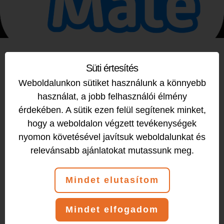
Süti értesítés
ELÉRHETŐ MÁR NÁLUNK IS A SPORTMATE
Weboldalunkon sütiket használunk a könnyebb
APPLIKÁCIÓ – KEZELD BÉRLETEIDET A
használat, a jobb felhasználói élmény
TELEFONODRÓL!
érdekében. A sütik ezen felül segítenek minket,
hogy a weboldalon végzett tevékenységek
Áátálltunk az új SportMate rendszerre. Mostantól
nyomon követésével javítsuk weboldalunkat és
az órákra való foglalás és jelentkezés kizárólag a
relevánsabb ajánlatokat mutassunk meg.
SportMate mobilalkalmazáson keresztül
működik.
Mindet elutasítom
A weboldalon csak az órarendet lehet megnézni,
foglalni ott már nem lehet.
Mindet elfogadom