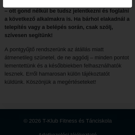
Kérjük, töltsd le a SportMate appot a telefonodra
– ott gond nélkül be tudsz jelentkezni és foglalni
a következő alkalmakra is. Ha bárhol elakadnál a
telepítés vagy a belépés során, csak szólj,
szívesen segítünk!
A pontgyűjtő rendszerünk az átállás miatt
átmenetileg szünetel, de ne aggódj – minden pontot
lementettünk és a későbbiekben felhasználhatók
lesznek. Erről hamarosan külön tájékoztatót
küldünk. Köszönjük a megértéseteket!
© 2026 T-Klub Fitness és Tánciskola
Adatkezelési tájékoztató