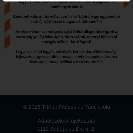
© 2026 T-Klub Fitness és Tánciskola
Adatkezelési tájékoztató
1112 Budapest, Dió u. 2.