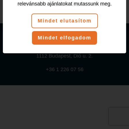
relevánsabb ajánlatokat mutassunk meg.
Mindet elutasítom
© 2026 T-Klub Fitness és Tánciskola
Mindet elfogadom
Adatkezelési tájékoztató
1112 Budapest, Dió u. 2.
+36 1 226 07 56