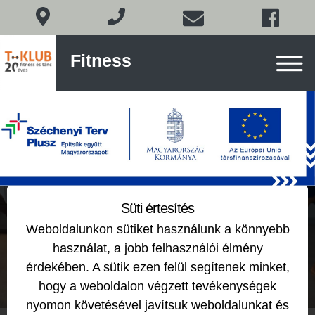
Fitness
Fitness
és
tánc
Budán
Skip
to
content
Csoportos órák
Süti értesítés
Weboldalunkon sütiket használunk a könnyebb
2018-10-25
by
használat, a jobb felhasználói élmény
érdekében. A sütik ezen felül segítenek minket,
hogy a weboldalon végzett tevékenységek
nyomon követésével javítsuk weboldalunkat és