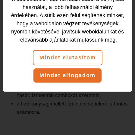
használat, a jobb felhasználói élmény
Aerobic jellegű óra.
érdekében. A sütik ezen felül segítenek minket,
hogy a weboldalon végzett tevékenységek
A test izmait tetőtől talpig végigdolgoztatjuk
nyomon követésével javítsuk weboldalunkat és
különféle eszközökkel, (gumikötél, súlyzó, steppad,
relevánsabb ajánlatokat mutassunk meg.
x-co) kevéssé dinamikus, könnyen elsajátítható
gyakorlatokkal.
Mindet elutasítom
Gyere el, ha
Mindet elfogadom
feszesebb, tónusosabb izmokra vágysz;
kerekebb popsit, formásabb vállakat, feszesebb
hasat, izmosabb combokat szeretnél;
a hatékonyság mellett ízületeid védelme is fontos
számodra.