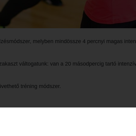
dzésmódszer, melyben mindössze 4 percnyi magas intenz
szakaszt váltogatunk: van a 20 másodpercig tartó intenz
övethető tréning módszer.
Fitness és Tánciskola
1112 Budapest, 
lési tájékoztató
+36 1 226 