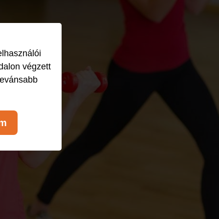
elhasználói
dalon végzett
levánsabb
om