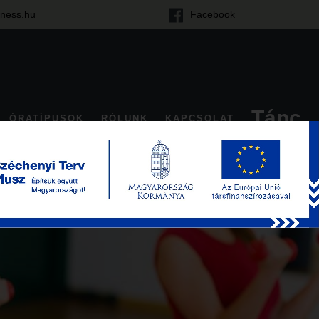
tness.hu
Facebook
Tánc
ÓRATÍPUSOK
RÓLUNK
KAPCSOLAT