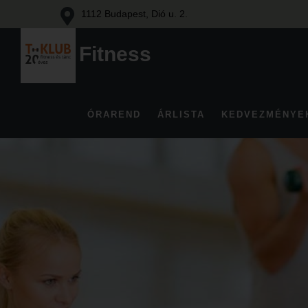
1112 Budapest, Dió u. 2.
Fitness
Fitness
és
tánc
ÓRAREND
ÁRLISTA
KEDVEZMÉNYE
Budán
Skip
to
content