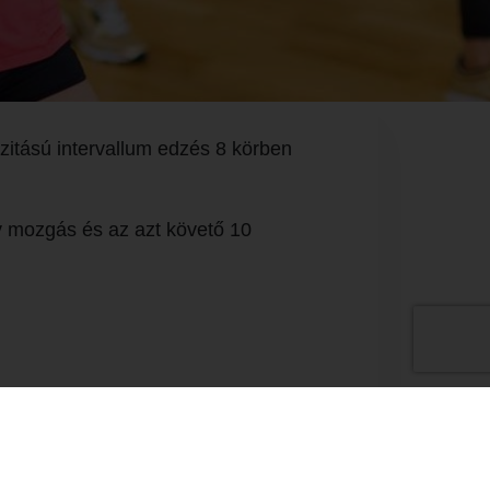
itású intervallum edzés 8 körben
ív mozgás és az azt követő 10
Dió u. 2.
07 56