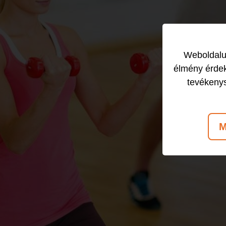
Weboldalun
élmény érdek
tevékeny
M