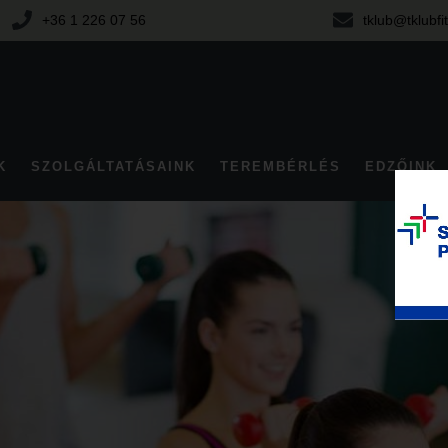
+36 1 226 07 56
tklub@tklubfi
K
SZOLGÁLTATÁSAINK
TEREMBÉRLÉS
EDZŐINK