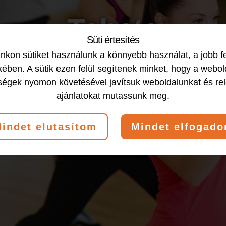
Tabata
Süti értesítés
kon sütiket használunk a könnyebb használat, a jobb f
ében. A sütik ezen felül segítenek minket, hogy a webol
2020-09-02
by
ségek nyomon követésével javítsuk weboldalunkat és re
ajánlatokat mutassunk meg.
indet elutasítom
Mindet elfogad