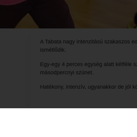
A Tabata nagy intenzitású szakaszos e
ismétlődik.
Egy-egy 4 perces egység alatt kétféle 
másodpercnyi szünet.
Hatékony, intenzív, ugyanakkor de jól k
© 2026 T-Klub 
Adatkeze