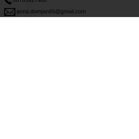
06703927900
anna.domjan85@gmail.com
Ha új fejezetet szeretnél nyitni az éle
energiával, sportossággal, és a legjob
itt a helyed! Bízz bennem, és együtt fo
elérd a céljaidat és élvezd az aktív, 
hatását.
Végzettségeim:
– Aerobik oktató (2008 – Fitness Com
– Step Aerobik Instruktor (2010 – Fit
– Gerinc Tréner (2013 – ART Edzőkép
– Személyi edző (2014 – ART Edzőké
– Funkcionális Integratív Tréner (2023