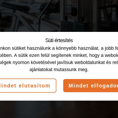
Süti értesítés
kon sütiket használunk a könnyebb használat, a jobb f
ében. A sütik ezen felül segítenek minket, hogy a webol
ségek nyomon követésével javítsuk weboldalunkat és re
ajánlatokat mutassunk meg.
indet elutasítom
Mindet elfogad