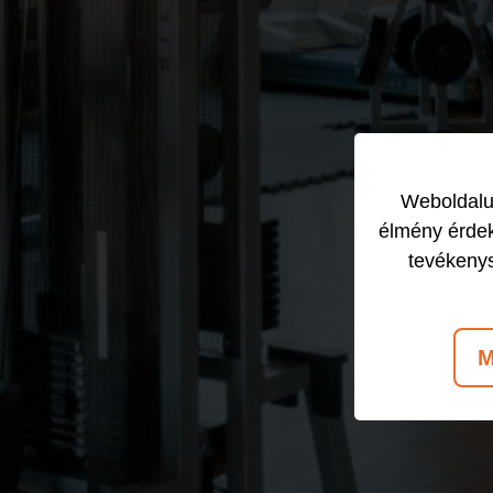
Weboldalun
élmény érdek
tevékeny
M