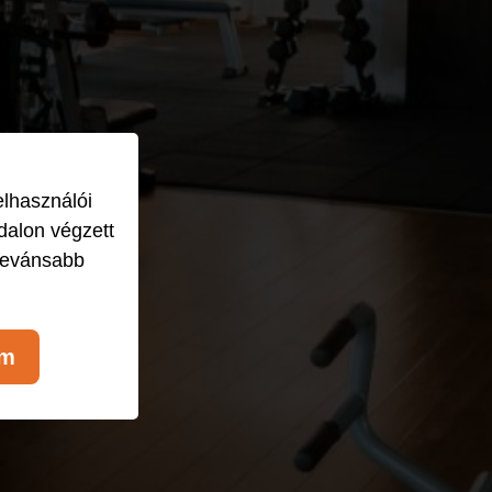
elhasználói
dalon végzett
levánsabb
om