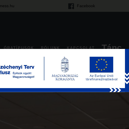
tness.hu
Facebook
Tánc
ÓRATÍPUSOK
RÓLUNK
KAPCSOLAT