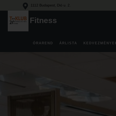
1112 Budapest, Dió u. 2.
Fitness
Fitness
és
tánc
ÓRAREND
ÁRLISTA
KEDVEZMÉNYE
Budán
Skip
to
content