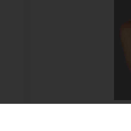
06303264058
sofiaturczer@gmail.com