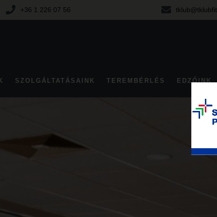
+36 1 226 07 56
tklub@tklubfi
K
SZOLGÁLTATÁSAINK
TEREMBÉRLÉS
EDZŐINK