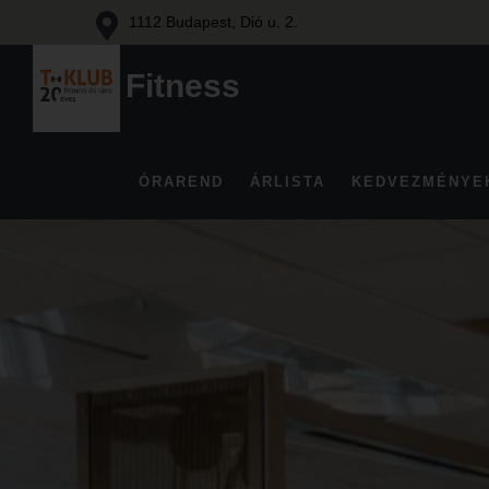
1112 Budapest, Dió u. 2.
Fitness
Fitness
és
tánc
ÓRAREND
ÁRLISTA
KEDVEZMÉNYE
Budán
Skip
to
content