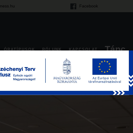
tness.hu
Facebook
Tánc
ÓRATÍPUSOK
RÓLUNK
KAPCSOLAT