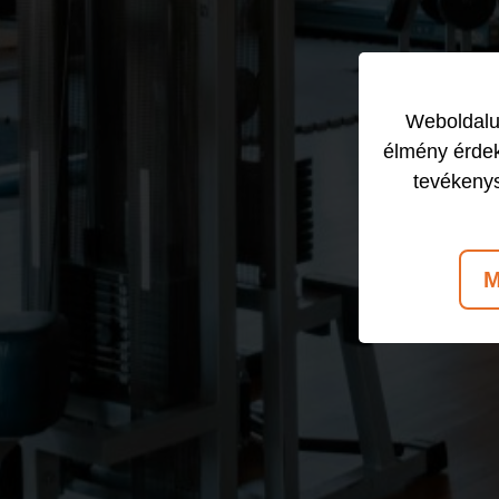
Weboldalun
élmény érdek
tevékeny
M