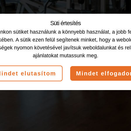
Süti értesítés
kon sütiket használunk a könnyebb használat, a jobb f
ében. A sütik ezen felül segítenek minket, hogy a webol
ségek nyomon követésével javítsuk weboldalunkat és re
ajánlatokat mutassunk meg.
indet elutasítom
Mindet elfogad