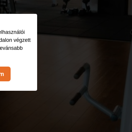
elhasználói
dalon végzett
levánsabb
om