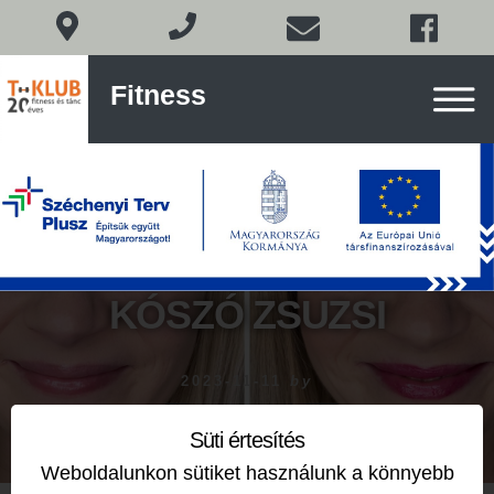
Fitness
Fitness
és
tánc
Budán
Skip
to
content
KÓSZÓ ZSUZSI
2023-11-11
by
Süti értesítés
Weboldalunkon sütiket használunk a könnyebb