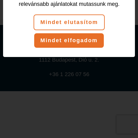
relevánsabb ajánlatokat mutassunk meg.
Mindet elutasítom
© 2026 T-Klub Fitness és Tánciskola
Mindet elfogadom
Adatkezelési tájékoztató
1112 Budapest, Dió u. 2.
+36 1 226 07 56