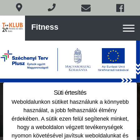
Fitness
Fitness
és
tánc
Budán
Skip
to
content
Kozmetika – Fodrászat
Süti értesítés
Weboldalunkon sütiket használunk a könnyebb
2018-12-05
by
használat, a jobb felhasználói élmény
érdekében. A sütik ezen felül segítenek minket,
hogy a weboldalon végzett tevékenységek
nyomon követésével javítsuk weboldalunkat és