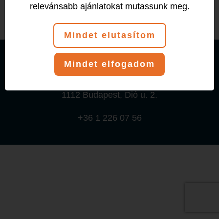
relevánsabb ajánlatokat mutassunk meg.
Mindet elutasítom
© 2026 T-Klub Fitness és Tánciskola
Mindet elfogadom
Adatkezelési tájékoztató
1112 Budapest, Dió u. 2.
+36 1 226 07 56