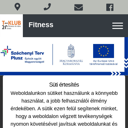
Fitness
Fitness
és
tánc
Budán
Skip
to
content
Manikűr – Pedikűr
Süti értesítés
Weboldalunkon sütiket használunk a könnyebb
2018-12-05
by
használat, a jobb felhasználói élmény
érdekében. A sütik ezen felül segítenek minket,
hogy a weboldalon végzett tevékenységek
nyomon követésével javítsuk weboldalunkat és