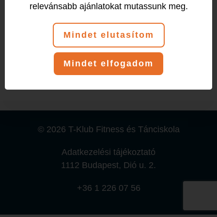
relevánsabb ajánlatokat mutassunk meg.
Esemény (1)
Mindet elutasítom
Szombat
Mindet elfogadom
08:00
-
09:00
B.Kriszti
© 2026 T-Klub Fitness és Tánciskola
Adatkezelési tájékoztató
1112 Budapest, Dió u. 2.
+36 1 226 07 56