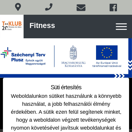
Fitness
Fitness
és
tánc
Budán
Skip
to
content
ALAKFORMÁLÓ
Süti értesítés
Weboldalunkon sütiket használunk a könnyebb
2018-12-10
by
EDIT
használat, a jobb felhasználói élmény
érdekében. A sütik ezen felül segítenek minket,
hogy a weboldalon végzett tevékenységek
nyomon követésével javítsuk weboldalunkat és