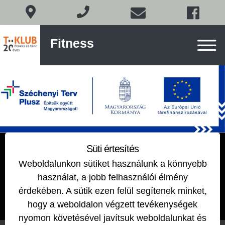
Fitness
Fitness
és
tánc
Budán
Skip
to
content
FITT-GERINC
Süti értesítés
Weboldalunkon sütiket használunk a könnyebb
2018-12-10
by
EDIT
használat, a jobb felhasználói élmény
érdekében. A sütik ezen felül segítenek minket,
hogy a weboldalon végzett tevékenységek
nyomon követésével javítsuk weboldalunkat és