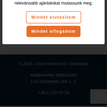
relevánsabb ajánlatokat mutassunk meg.
Esemény (1)
Mindet elutasítom
Péntek
Mindet elfogadom
09:00
-
10:00
Vera
© 2026 T-Klub Fitness és Tánciskola
Adatkezelési tájékoztató
1112 Budapest, Dió u. 2.
+36 1 226 07 56