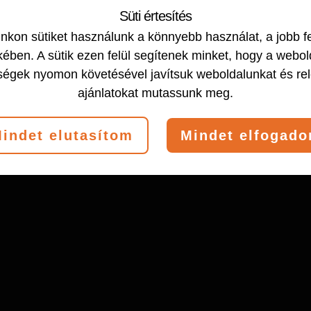
Süti értesítés
B.KRISZTI
kon sütiket használunk a könnyebb használat, a jobb f
ében. A sütik ezen felül segítenek minket, hogy a webol
ségek nyomon követésével javítsuk weboldalunkat és re
ajánlatokat mutassunk meg.
2019-02-23
by
EDIT
indet elutasítom
Mindet elfogad