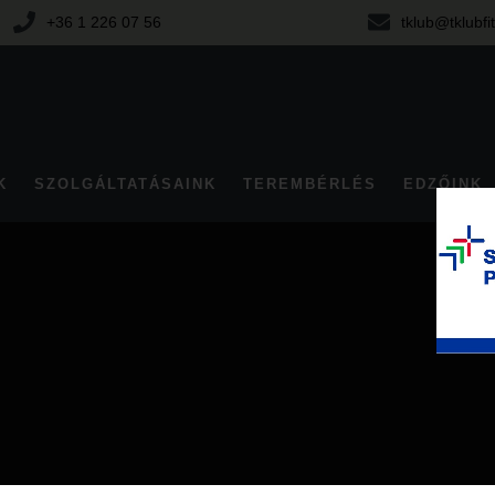
+36 1 226 07 56
tklub@tklubfi
K
SZOLGÁLTATÁSAINK
TEREMBÉRLÉS
EDZŐINK