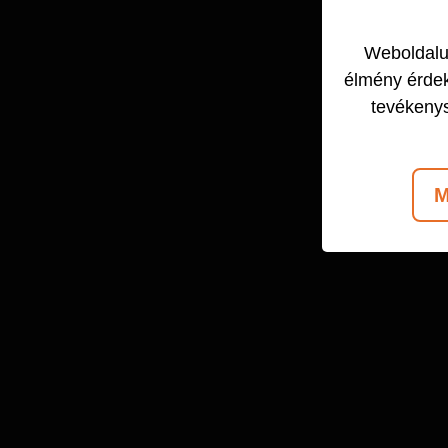
Weboldalun
élmény érdek
tevékeny
M