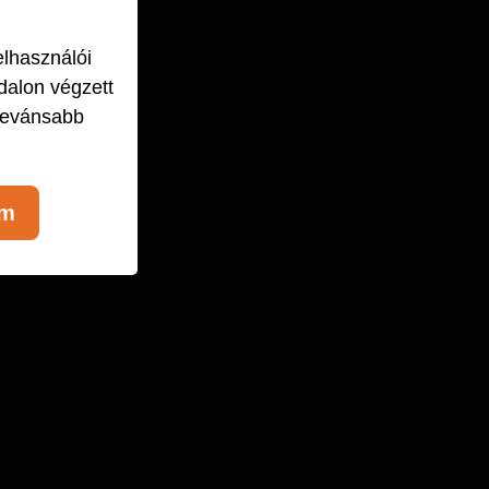
elhasználói
dalon végzett
levánsabb
om