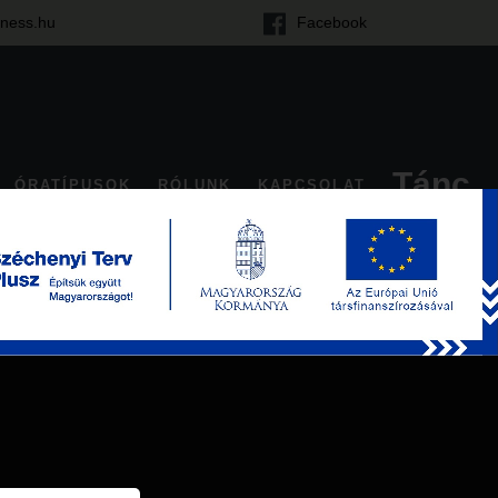
tness.hu
Facebook
Tánc
ÓRATÍPUSOK
RÓLUNK
KAPCSOLAT