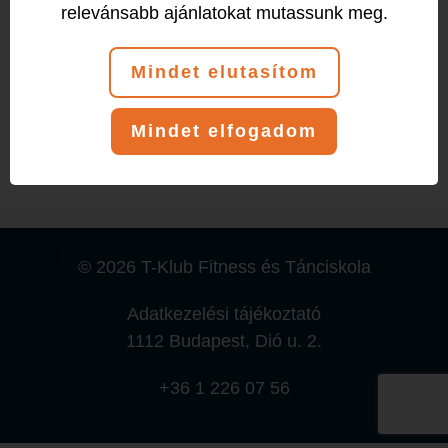
relevánsabb ajánlatokat mutassunk meg.
Esemény (1)
Mindet elutasítom
Szerda
Mindet elfogadom
19:00
-
20:00
SpinRacing
© 2026 T-Klub Fitness és Tánciskola
Adatkezelési tájékoztató
1112 Budapest, Dió u. 2.
+36 1 226 07 56