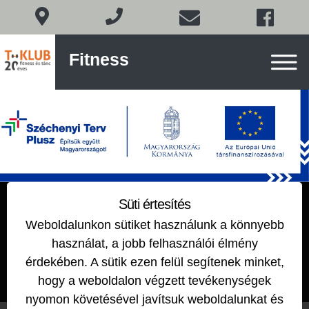
Fitness
Fitness
és
tánc
Budán
Skip
to
content
KLÁRI
Süti értesítés
Weboldalunkon sütiket használunk a könnyebb
2019-11-03
by
EDIT
használat, a jobb felhasználói élmény
érdekében. A sütik ezen felül segítenek minket,
hogy a weboldalon végzett tevékenységek
nyomon követésével javítsuk weboldalunkat és