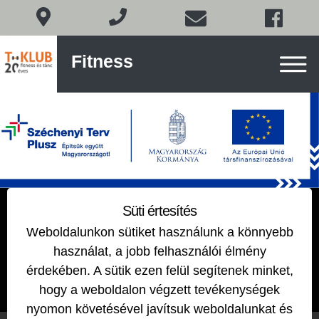
Fitness
Fitness
és
tánc
Budán
Skip
to
content
PILATES
Süti értesítés
Weboldalunkon sütiket használunk a könnyebb
2018-12-10
by
EDIT
használat, a jobb felhasználói élmény
érdekében. A sütik ezen felül segítenek minket,
hogy a weboldalon végzett tevékenységek
nyomon követésével javítsuk weboldalunkat és