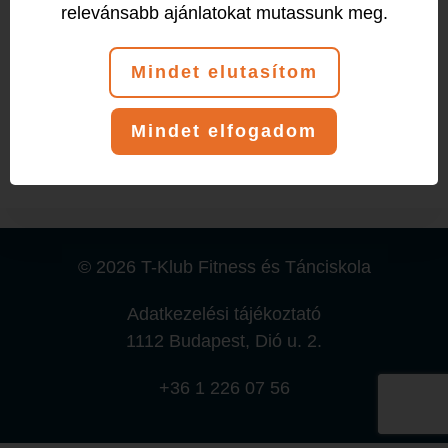
relevánsabb ajánlatokat mutassunk meg.
Esemény (1)
Mindet elutasítom
Csütörtök
Mindet elfogadom
10:00
-
11:00
Ildikó
© 2026 T-Klub Fitness és Tánciskola
Adatkezelési tájékoztató
1112 Budapest, Dió u. 2.
+36 1 226 07 56