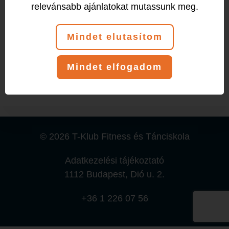
relevánsabb ajánlatokat mutassunk meg.
Esemény (1)
Mindet elutasítom
Szombat
Mindet elfogadom
09:00
-
10:00
B.Kriszti
© 2026 T-Klub Fitness és Tánciskola
Adatkezelési tájékoztató
1112 Budapest, Dió u. 2.
+36 1 226 07 56