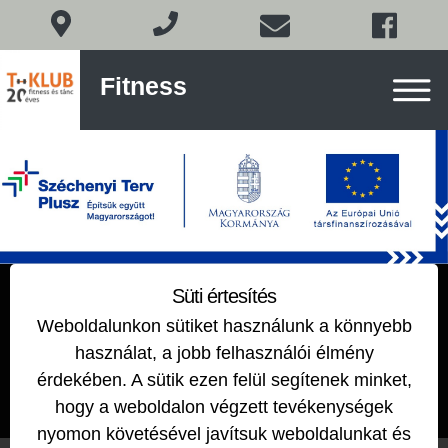
Fitness
Fitness
és
tánc
Budán
Skip
to
content
TABATA
Süti értesítés
Weboldalunkon sütiket használunk a könnyebb
2019-12-23
by
EDIT
használat, a jobb felhasználói élmény
érdekében. A sütik ezen felül segítenek minket,
hogy a weboldalon végzett tevékenységek
nyomon követésével javítsuk weboldalunkat és