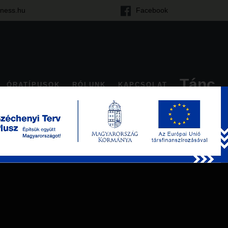
tness.hu
Facebook
Tánc
ÓRATÍPUSOK
RÓLUNK
KAPCSOLAT