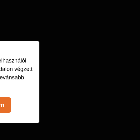
elhasználói
dalon végzett
levánsabb
om