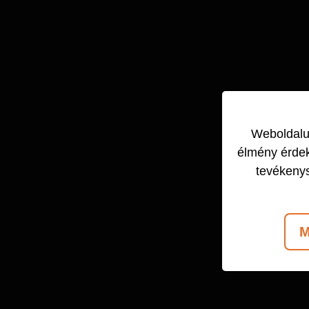
Weboldalun
élmény érdek
tevékeny
M