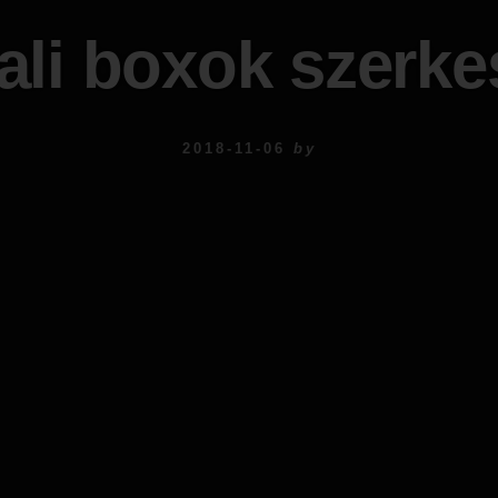
ali boxok szerke
2018-11-06
by