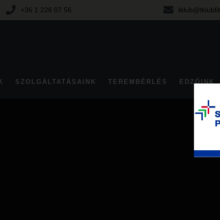
+36 1 226 07 56
tklub@tklubfi
K
SZOLGÁLTATÁSAINK
TEREMBÉRLÉS
EDZŐINK