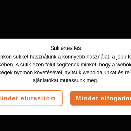
Süti értesítés
kon sütiket használunk a könnyebb használat, a jobb f
ében. A sütik ezen felül segítenek minket, hogy a webol
ségek nyomon követésével javítsuk weboldalunkat és re
ajánlatokat mutassunk meg.
indet elutasítom
Mindet elfogad