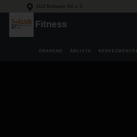
1112 Budapest, Dió u. 2.
Fitness
Fitness
és
tánc
ÓRAREND
ÁRLISTA
KEDVEZMÉNYE
Budán
Skip
to
content