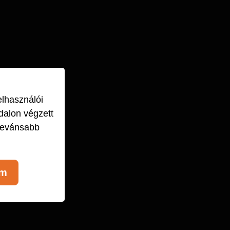
elhasználói
dalon végzett
levánsabb
om