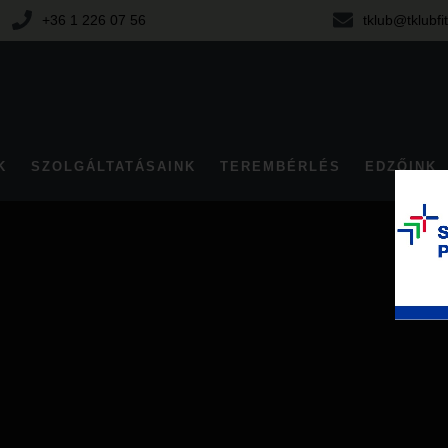
+36 1 226 07 56
tklub@tklubfi
K
SZOLGÁLTATÁSAINK
TEREMBÉRLÉS
EDZŐINK