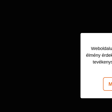
Weboldalun
élmény érdek
tevékeny
M