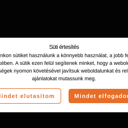
Süti értesítés
kon sütiket használunk a könnyebb használat, a jobb f
ében. A sütik ezen felül segítenek minket, hogy a webol
ségek nyomon követésével javítsuk weboldalunkat és re
ajánlatokat mutassunk meg.
indet elutasítom
Mindet elfogad