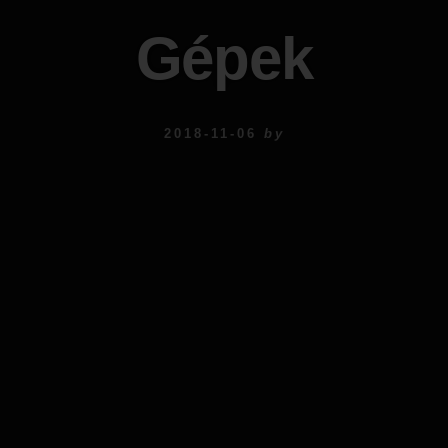
Gépek
2018-11-06
by