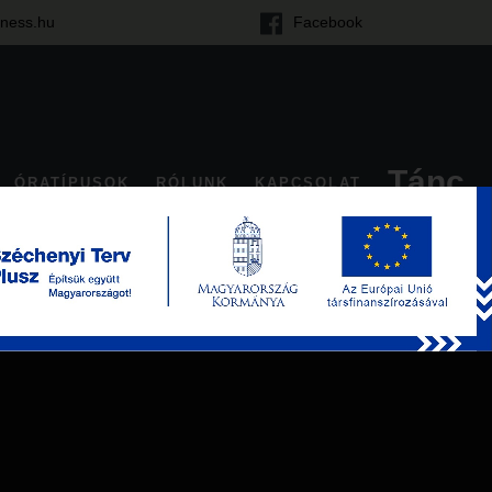
tness.hu
Facebook
Tánc
ÓRATÍPUSOK
RÓLUNK
KAPCSOLAT