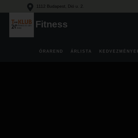
1112 Budapest, Dió u. 2.
Fitness
Fitness
és
tánc
ÓRAREND
ÁRLISTA
KEDVEZMÉNYE
Budán
Skip
to
content