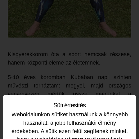
Kisgyerekkorom óta a sport nemcsak részese,
hanem központi eleme az életemnek.
5-10 éves koromban Kubában napi szinten
művészi tornáztam: megyei, majd országos
versenyeken mértük össze magunkat a
legjobbakkal.
Süti értesítés
Weboldalunkon sütiket használunk a könnyebb
Serdülőként és ifiként tájfutásban értem el
használat, a jobb felhasználói élmény
országos, majd nemzetközi sikereket. Ez az a
érdekében. A sütik ezen felül segítenek minket,
sportág amit a természetben, erdőben, hegyen-