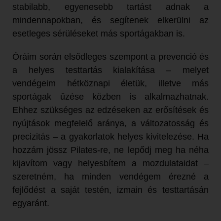
stabilabb, egyenesebb tartást adnak a
mindennapokban, és segítenek elkerülni az
esetleges sérüléseket más sportágakban is.
Óráim során elsődleges szempont a prevenció és
a helyes testtartás kialakítása – melyet
vendégeim hétköznapi életük, illetve más
sportágak űzése közben is alkalmazhatnak.
Ehhez szükséges az edzéseken az erősítések és
nyújtások megfelelő aránya, a változatosság és
precizitás – a gyakorlatok helyes kivitelezése. Ha
hozzám jössz Pilates-re, ne lepődj meg ha néha
kijavítom vagy helyesbítem a mozdulataidat –
szeretném, ha minden vendégem érezné a
fejlődést a saját testén, izmain és testtartásán
egyaránt.