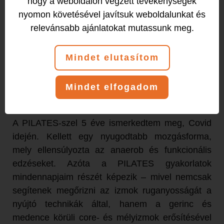
hogy a weboldalon végzett tevékenységek
völgyön át lehet űzni, s közben az agyunkat is
nyomon követésével javítsuk weboldalunkat és
próbára teszi a tájékozódási elemeken keresztül.
relevánsabb ajánlatokat mutassunk meg.
A későbbiekben sziklamászásban,
sárkányhajózásban, Spartan versenyekben újabb
Mindet elutasítom
kihívások vártak rám – melyek mind tovább
erősítették a mindennapos sportolásba, s annak
előnyeibe vetett hitemet és töretlen
Mindet elfogadom
lelkesedésemet.
A PILATES-szel 5 éve ismerkedtem meg, Covid
idején. Kellett egy nyugodtabb mozgásforma,
mely ellensúlyozta az anaerob és funkcionális
edzéseket. Azóta a PILATES gyakorlatok
mindennapjaim részét képezik – mivel nemcsak
segítenek megőrizni az izmok ruganyosságát a
nyújtó technikák által, hanem a gerinc és
medence körüli core- és mélyizmok erősítésével