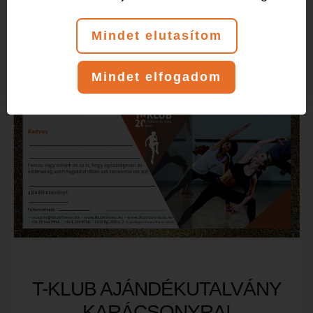
SPINNING:
https://tklubfitness.hu/spinning-
kovetkezo-het/
Mindet elutasítom
Mindet elfogadom
T-KLUB AJÁNDÉKUTALVÁNY
KARÁCSONYRA!