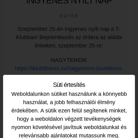
INGYENES NYÍLT NAP
EGYÉB
Szeptember 25-én ingyenes nyílt nap a T-
Klubban! Bejelentkezés az órákra az alábbi
linkeken, szeptember 25-re:
NAGYTEREM:
https://tklubfitness.hu/nagyterem-kovetkezo-
het/
Süti értesítés
KISTEREM:
https://tklubfitness.hu/kisterem-
Weboldalunkon sütiket használunk a könnyebb
kovetkezo-het/
használat, a jobb felhasználói élmény
érdekében. A sütik ezen felül segítenek minket,
FUNKCIONÁLIS TEREM:
hogy a weboldalon végzett tevékenységek
https://tklubfitness.hu/funkcionalis-terem-
nyomon követésével javítsuk weboldalunkat és
kovetkezo-het/
relevánsabb ajánlatokat mutassunk meg.