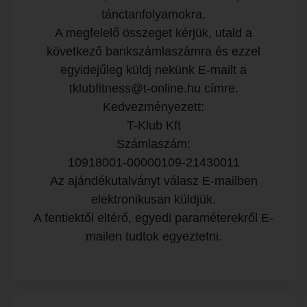
tánctanfolyamokra.
A megfelelő összeget kérjük, utald a
következő bankszámlaszámra és ezzel
egyidejűleg küldj nekünk E-mailt a
tklubfitness@t-online.hu címre.
Kedvezményezett:
T-Klub Kft
Számlaszám:
10918001-00000109-21430011
Az ajándékutalványt válasz E-mailben
elektronikusan küldjük.
A fentiektől eltérő, egyedi paraméterekről E-
mailen tudtok egyeztetni.