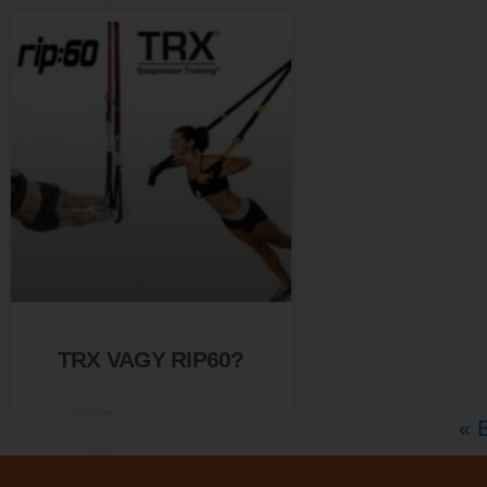
Hozd ki magadbó
legtöbbet!
Terembérlés
TRX VAGY RIP60?
« 