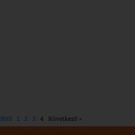
l a
4
Következő »
Előző
1
2
3