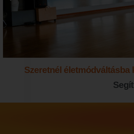
Szeretnél életmódváltásba 
Segít
T-KLUB
EGYÜTT.
ÉRTED.