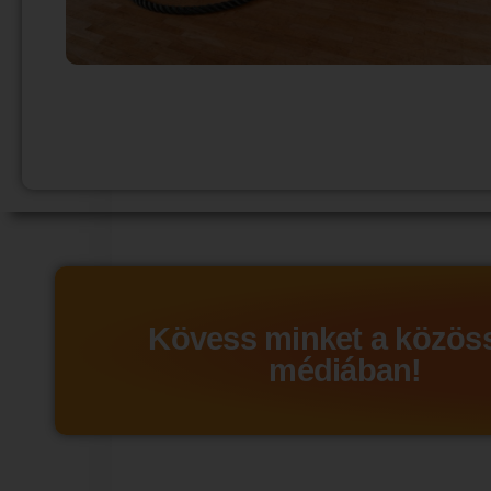
Kövess minket a közös
médiában!