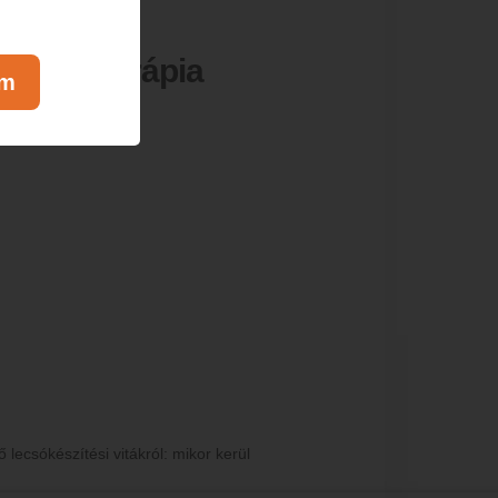
Hangterápia
om
lecsókészítési vitákról: mikor kerül