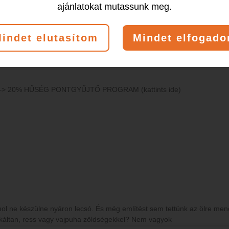
ajánlatokat mutassunk meg.
ség
Természetgyógyász
indet elutasítom
Mindet elfogad
ő –> 20% HŰSÉG PONTGYŰJTŐ PROGRAM (kattints ide)
l ne készülne nyáron lecsó. És még említést sem tettünk az ölre menő 
edukáltan, ress vagy vajpuha zöldségekkel? Nem vagyok