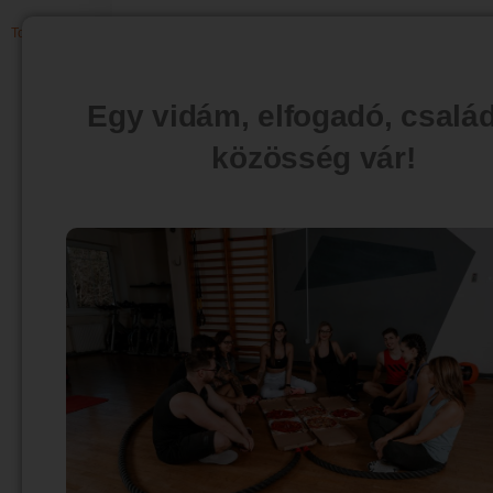
Tovább olvasom »
Egy vidám, elfogadó, csalá
közösség vár!