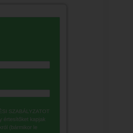
LÉSI SZABÁLYZATOT
 értesítőket kapjak
ról (bármikor le