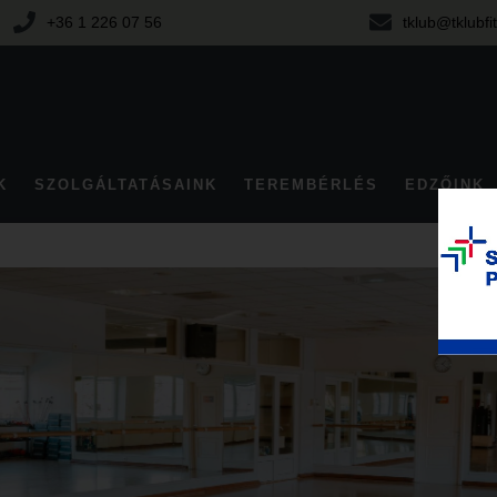
+36 1 226 07 56
tklub@tklubfi
K
SZOLGÁLTATÁSAINK
TEREMBÉRLÉS
EDZŐINK