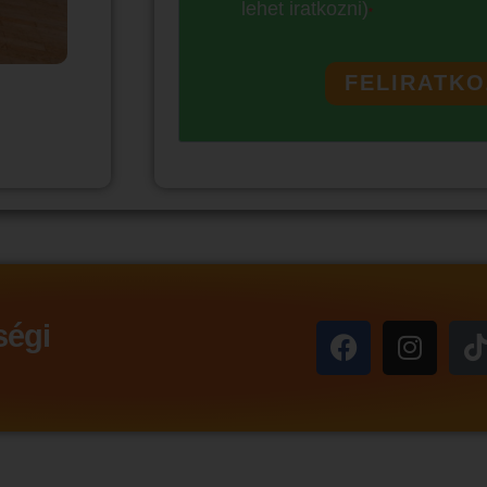
lehet iratkozni)
FELIRATK
ségi