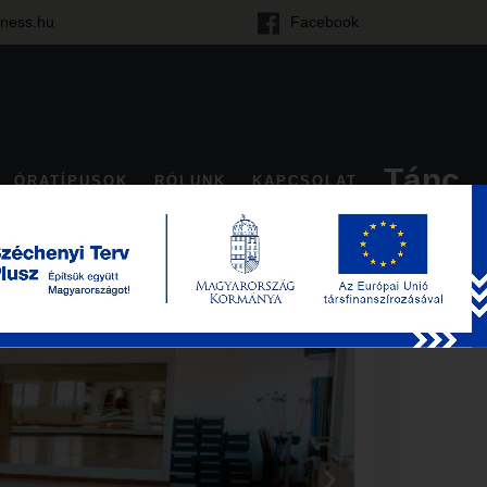
tness.hu
Facebook
Tánc
ÓRATÍPUSOK
RÓLUNK
KAPCSOLAT