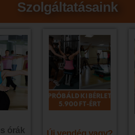
Szolgáltatásaink
s órák
Új vendég vagy?