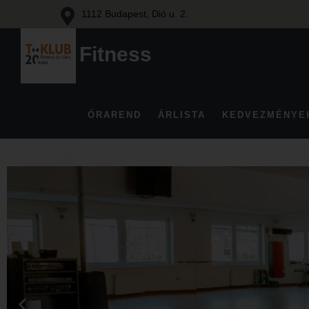
1112 Budapest, Dió u. 2.
Fitness
Fitness
és
tánc
Budán
ÓRAREND
ÁRLISTA
KEDVEZMÉNYE
Skip
to
content