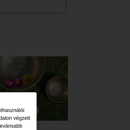
elhasználói
dalon végzett
levánsabb