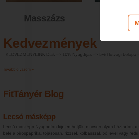
Masszázs
Szép
M
Kedvezmények
KEDVEZMÉNYEINK Diák –> 10% Nyugdíjas –> 5% Hétvégi belép
Tovább olvasom »
FitTányér Blog
Lecsó másképp
Lecsó másképp Nyugodtan kijelenthetjük, nincsen olyan háztartás, aho
bele a pirospaprika, tojásosan, rizzsel, kolbásszal, bő lével vagy r