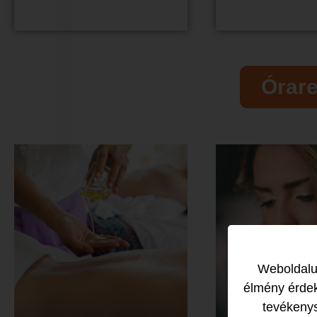
Órar
Weboldalun
élmény érdek
tevékeny