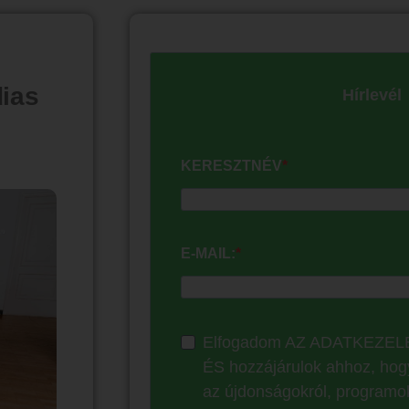
dias
Hírlevél
KERESZTNÉV
E-MAIL:
Elfogadom AZ ADATKEZE
ÉS hozzájárulok ahhoz, hogy
az újdonságokról, programok