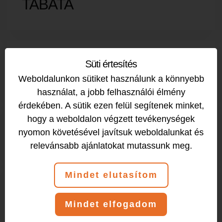
TABATA
HATHA JÓGA 2.
Süti értesítés
Weboldalunkon sütiket használunk a könnyebb
használat, a jobb felhasználói élmény
érdekében. A sütik ezen felül segítenek minket,
hogy a weboldalon végzett tevékenységek
HATHA JÓGA 2.
nyomon követésével javítsuk weboldalunkat és
relevánsabb ajánlatokat mutassunk meg.
Mindet elutasítom
ZUMBA
Mindet elfogadom