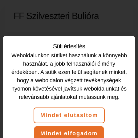
FF Szilveszteri Bulióra
Süti értesítés
ALAKFORMÁLÓ
Weboldalunkon sütiket használunk a könnyebb
használat, a jobb felhasználói élmény
érdekében. A sütik ezen felül segítenek minket,
hogy a weboldalon végzett tevékenységek
ALAKFORMÁLÓ
nyomon követésével javítsuk weboldalunkat és
relevánsabb ajánlatokat mutassunk meg.
Mindet elutasítom
FITT-GERINC
Mindet elfogadom