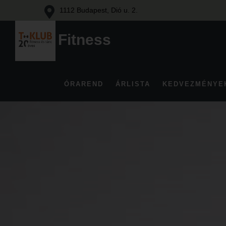
1112 Budapest, Dió u. 2.
Fitness
Fitness
és
tánc
ÓRAREND
ÁRLISTA
KEDVEZMÉNYE
Budán
Skip
to
content