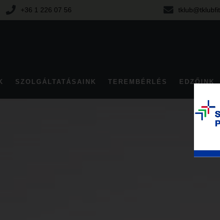
+36 1 226 07 56
tklub@tklubfi
K
SZOLGÁLTATÁSAINK
TEREMBÉRLÉS
EDZŐINK