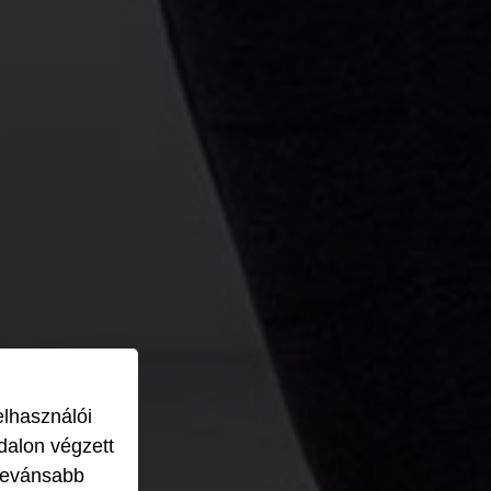
elhasználói
dalon végzett
levánsabb