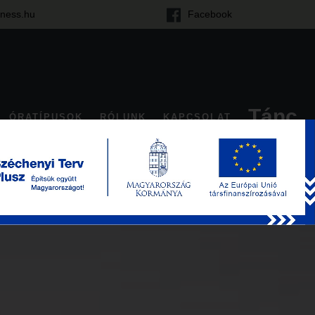
tness.hu
Facebook
Tánc
ÓRATÍPUSOK
RÓLUNK
KAPCSOLAT